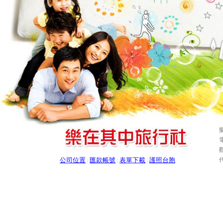
電
公司位置
匯款帳號
表單下載
護照台胞
|
|
|