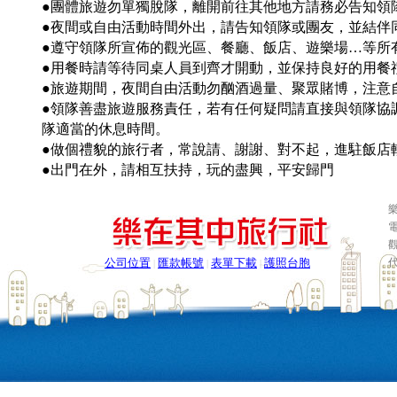
●團體旅遊勿單獨脫隊，離開前往其他地方請務必告知領
●夜間或自由活動時間外出，請告知領隊或團友，並結伴同
●遵守領隊所宣佈的觀光區、餐廳、飯店、遊樂場…等所
●用餐時請等待同桌人員到齊才開動，並保持良好的用餐
●旅遊期間，夜間自由活動勿酗酒過量、聚眾賭博，注意
●領隊善盡旅遊服務責任，若有任何疑問請直接與領隊協
隊適當的休息時間。
●做個禮貌的旅行者，常說請、謝謝、對不起，進駐飯店
●出門在外，請相互扶持，玩的盡興，平安歸門
樂
電
公司位置
匯款帳號
表單下載
護照台胞
|
|
|