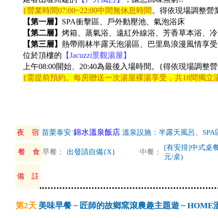
{
營業時間07:00~22:00中間無休息時間
。得依現場調整營
【第一層】
SPA衝擊區、戶外動壓池、氣泡浴床
【第二層】
烤箱、蒸氣浴、遠紅外線浴、芳香草本浴、
【第三層】
熱帶雨林半露天泡湯區、巴里島浪漫風情享
位於頂樓的
【Jacuzzi景觀湯屋】
上午08:00開始、20:40為最後入場時間。{得依現場調整
{
需提前預約。每房贈送一次湯屋裸湯享受，共18間獨立湯
錦水溫泉飯店
夜 宿
苗栗泰安˙
溫泉設施：半露天風呂、SP
[有安排]中式桌餐
餐 食
早餐：
出發請自備{X}
中餐：
元/桌)
備 註
第2天
美味早餐 ~ 匠師的故鄉窯滾農趣主題遊 ~ HOM