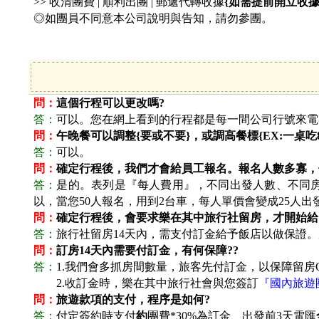
>> 收清團費 | 順利出團 | 郵遞代轉收據
{如需提前開立收據
◎如團員不同意本公司說明與告知，請勿參團。
問：
這個行程可以更改嗎?
答：
可以。您在網上看到的行程都是每一間公司行號來電
問：
午晚餐可以調整{要或不要}，或調高餐標{EX:一桌吃80
答：
可以。
問：
確定行程後，我們才會給員工報名。報名人數多寡，
答：
是的。表列是『每人費用』，不同出發人數、不同房
以，當您50人報名，用到2台車，每人單價會變成25人出
問：
確定行程後，會要求樂在其中旅行社留房，才開始給
答：
旅行社留房14天內，需支付訂金給予飯店以做保證。
問：
訂房14天內需要付訂金，有何保障??
答：
1.
我們會多抓房間數量，旅客先付訂金，以保障留房O
答：
2.
收訂金時，樂在其中旅行社會與您簽訂
『國內旅遊
問：
旅遊款項的支付，程序是如何?
答：
付定簽約時支付
約
團費*30%為訂金、出發前3天電匯