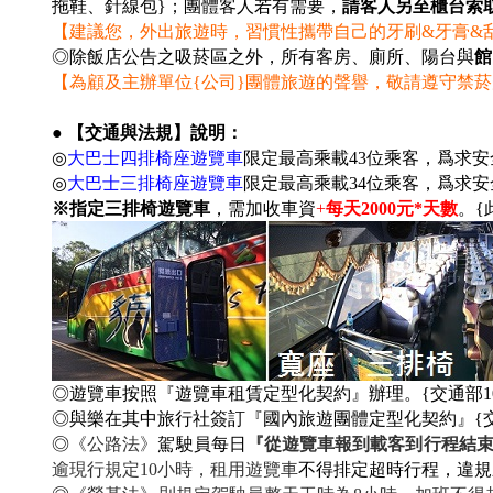
拖鞋、針線包}；團體客人若有需要，
請客人另至櫃台索
【建議您，外出旅遊時，習慣性攜帶自己的牙刷&牙膏&
◎除飯店公告之吸菸區之外，所有客房、廁所、陽台與
館
【為顧及主辦單位{公司}團體旅遊的聲譽，敬請遵守禁
● 【交通與法規】說明：
◎
大巴士四排椅座遊覽車
限定最高乘載43位乘客
，爲求安
◎
大巴士三排椅座遊覽車
限定最高乘載34位乘客
，爲求安
※指定三排椅遊覽車
，需加收車資
+
每天2000元*天數
。{
◎遊覽車按照『遊覽車租賃定型化契約』辦理。{交通部104年
◎與樂在其中旅行社簽訂『國內旅遊團體定型化契約』{交通部10
◎
《公路法》
駕駛員每日
『從遊覽車報到載客到行程結
逾現行規定10小時，租用遊覽車
不得排定超時行程，違規