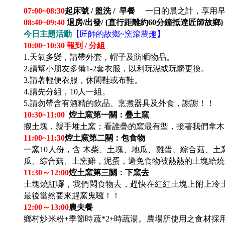
07:00~08:30
起床號 / 盥洗 / 早餐
一日的晨之計，享用
08:40~09:40
退房/出發/ {直行距離約60分鐘抵達匠師故鄉}
今日主題活動
【匠師的故鄉~窯滾農趣】
10:00~10:30
報到 / 分組
1.
天氣多變，請帶外套，帽子及防晒物品。
2.請幫小朋友多備1-2套衣服，以利玩濕或玩髒更換。
3.
請著輕便衣服，休閒鞋或布鞋。
4.請先分組，10人一組。
5.請勿帶含有酒精的飲品、烹煮器具及外食，謝謝！！
10:30~11:00
焢土窯第一關：疊土窯
搬土塊，親手堆土窯；看誰疊的窯最有型，接著我們拿木
11:00~11:30
焢土窯第二關：包食物
一窯10人份，含 木柴、土塊、地瓜、雞蛋、綜合菇、土
瓜、綜合菇、土窯雞，泥蛋，避免食物被熱熱的土塊給燒
11:30
～12:00
焢土窯第三關：下窯去
土塊燒紅囉，我們悶食物去，趕快在紅紅土塊上附上冷
最後當然要來趕窯鬼囉！！
12:00
～13:00
農夫餐
鄉村炒米粉+季節時蔬*2+時蔬湯。農場所使用之食材採