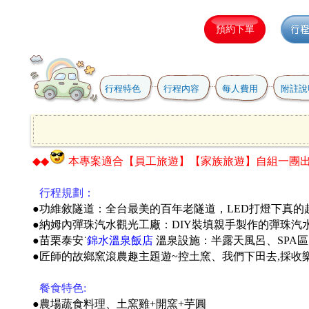
行程特色
行程內容
每人費用
附註說
◆◆
本專案適合
【員工旅遊】【家族旅遊】自組一團
●
行程規劃：
●功維敘隧道：全台最美的百年老隧道，LED打燈下真的
●納姆內彈珠汽水觀光工廠：DIY裝填親手製作的彈珠汽
●苗栗泰安˙
錦水溫泉飯店
溫泉設施：半露天風呂、SPA
●匠師的故鄉窯滾農趣主題遊~控土窯、我們下田去,採收樂
●
餐食特色:
●農場蔬食料理、土窯雞+開窯+芋圓