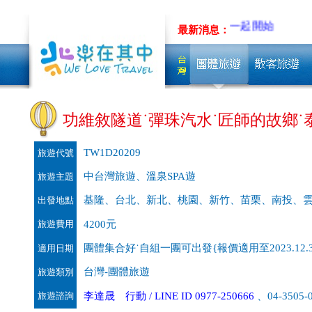
遊~先聊聊吧!!
低碳旅行，從你我一起開始
最新消息：
功維敘隧道˙彈珠汽水˙匠師的故鄉˙
TW1D20209
旅遊代號
中台灣旅遊、溫泉SPA遊
旅遊主題
基隆、台北、新北、桃園、新竹、苗栗、南投、
出發地點
旅遊費用
4200元
團體集合好˙自組一團可出發{報價適用至2023.12.3
適用日期
台灣-團體旅遊
旅遊類別
旅遊諮詢
李達晟 行動 / LINE ID 0977-250666
、04-3505-