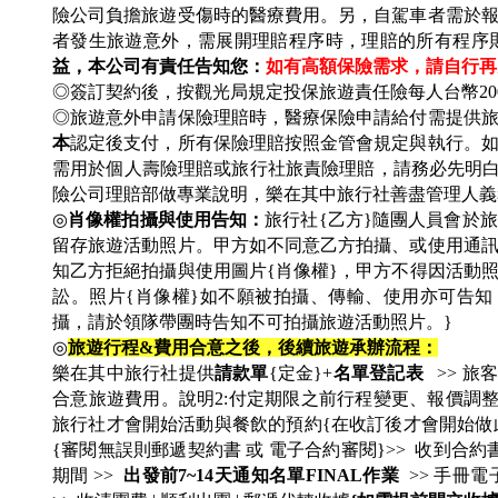
險公司負擔旅遊受傷時的醫療費用。另，自駕車者需於
者發生旅遊意外，需展開理賠程序時，理賠的所有程序
益，本公司有責任告知您：
如有高額保險需求，請自行再
◎簽訂契約後，按觀光局規定投保旅遊責任險每人台幣20
◎旅遊意外申請保險理賠時，醫療保險申請給付需提供
本
認定後支付，所有保險理賠按照金管會規定與執行。如
需用於個人壽險理賠或旅行社旅責險理賠，請務必先明
險公司理賠部做專業說明，樂在其中旅行社善盡管理人義
◎
肖像權拍攝與使用告知：
旅行社{乙方}隨團人員會於
留存旅遊活動照片。甲方如不同意乙方拍攝、或使用通
知乙方拒絕拍攝與使用圖片{肖像權}，甲方不得因活動
訟。照片{肖像權}如不願被拍攝、傳輸、使用亦可告知
攝，請於領隊帶團時告知不可拍攝旅遊活動照片。}
◎
旅遊行程&費用合意之後，後續旅遊承辦流程：
樂在其中旅行社提供
請款單
{定金}+
名單登記表
>> 旅
合意旅遊費用。說明2:付定期限之前行程變更、報價調整
旅行社才會開始活動與餐飲的預約{在收訂後才會開始做
{審閱無誤則郵遞契約書 或 電子合約審閱}>> 收到合約
期間 >>
出發前7~14天通知名單FINAL作業
>> 手冊電