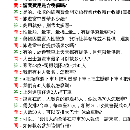
問：
請問費用是含稅價嗎?
答：
是的。收取的總團費會開立旅行業代收轉付收據{需
問：
旅遊當中要帶多少錢?
答：
夠用就好，別帶太多嘿~
問：
怕暈船、暈車、暈機...暈...，有提供避暈藥嗎?
答：
藥物因屬置入性醫療，旅行社與領隊並不提供，運將可以
問：
旅遊當中會提供礦泉水嗎?
答：
有的，於遊覽車上天天都有提供，且無限量供應。
問：
大巴士遊覽車最多可以載多少人?
答：
乘客43位+司機領隊2位=共45人
問：
我們有44人報名，怎麼辦?
答：
a.
把領隊趕下車 b.把司機趕下車 c.把主辦趕下車 d.把
問：
我們有45人報名怎麼辦?
答：
上列選項任選2人趕下車
問：
說實在的，人數真的超過43人，假設為70人怎麼辦?
答：
需安排2台車，每車座35人，相對ㄉ，收費會變成
問：
人數50人，可以安排大巴士+休旅車嗎?
答：
可以。{費用大約會落在每車30人報價。請來電、由
問：
如何報名參加這個行程?