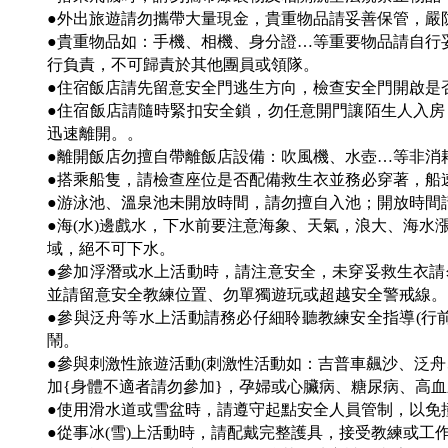
●外出旅遊請勿攜帶大量現金，貴重物品請妥善保管，嚴
●貴重物品如：手機、相機、身分證…等重要物品請自行
行負責，不可歸責於其他團員或領隊。
●住宿飯店請先留意安全門逃生方向，檢查安全門開啟是
●住宿飯店請隨時緊扣安全鎖，勿任意開門讓陌生人入
迅速離開。。
●離開飯店勿擅自帶離飯店設備：吹風機、水壺…等非消
●搭乘船隻，請檢查座位是否配備救生衣並務必穿著，船
●游泳池、溫泉池未開放時間，請勿擅自入池；開放時間
●海(水)邊戲水，下水前要注意海象、天氣，浪大、海
域，絕不可下水。
●參加浮潛或水上活動時，請注意安全，未穿妥救生衣
並請留意安全教練位置、勿單獨遊玩或超越安全警戒線。
●參與泛舟等水上活動請務必仔細聆聽教練安全指導(行
鬧。
●參與刺激性旅遊活動(刺激性活動如：吉普車飆沙、泛
加{身體不適者請勿參加}，孕婦或心臟病、糖尿病、高
●使用滑水道或雪盆時，請遵守起點安全人員管制，以免
●從事冰(雪)上活動時，請配戴完整護具，接受教練或工