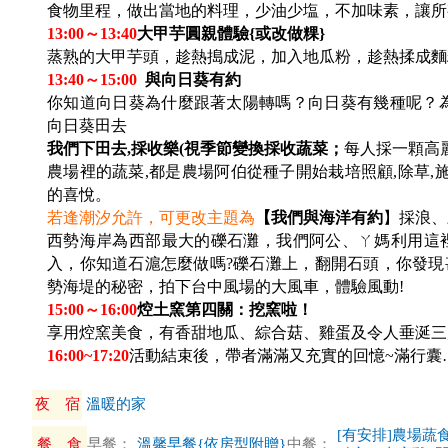
食物里程，做出當地的料理，少油少塩，不加味素，讓所
13:00
～13:40
大甲芋圓親體驗{或改做粿}
蒸熟的大甲芋頭，趁熱搗成泥，加入地瓜粉，趁熱揉成麵
13:40
～15:00
與向日葵有約
你知道向日葵為什麼跟著太陽轉嗎？向日葵有幾種呢？
向日葵田去
我們下田去,採收樂(視季節變換採收蔬菜；
每人採一顆高
農場裡的蔬菜,都是農場阿伯從種子開始栽培照顧,除草,
的喜悅。
若逢潮汐允許，可更改主題為
【我們與海洋有約
】採浪、
西勢海岸為西部最大的礫石灘，我們阿公、ㄚ媽利用這
入，你知道石滬怎麼做嗎?礫石灘上，翻開石頭，你發現
勢海堤的秘密，拍下台中風場的大風車，體驗風動!
15:00
～16:00
焢土窯第四關：挖窯啦！
享用焢窯美食，有香甜地瓜、綜合菇、雞蛋及令人垂涎三
16:00~17:20
活動結束後，帶者滿滿又充實的回憶~滿行囊
夜 宿
溫暖的家
[有安排]農場蔬食
餐 食
早餐：
溫馨早餐{依房型附贈}
中餐：