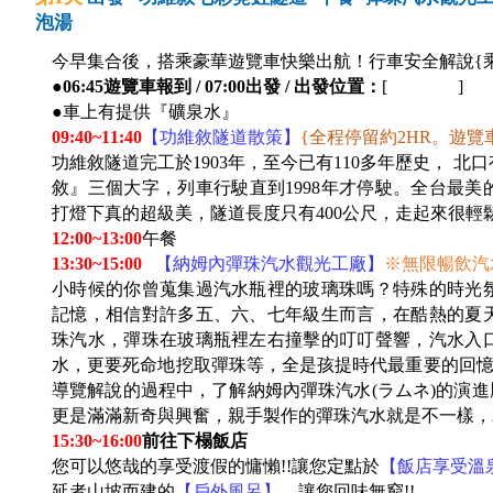
泡湯
今早集合後，搭乘豪華遊覽車快樂出航！行車安全解說{
●
06:45遊覽車報到 / 07:00出發 / 出發位置：
[ ]
●車上有提供『礦泉水』
09:40~11:40
【功維敘隧道散策】
{
全程停留約2HR。遊覽
功維敘隧道完工於1903年，至今已有110多年歷史， 
敘』三個大字，列車行駛直到1998年才停駛。全台最美
打燈下真的超級美，隧道長度只有400公尺，走起來很輕
12:00~13:00
午餐
13:30~15:00
【納姆內彈珠汽水觀光工廠】
※無限暢飲汽水
小時候的你曾蒐集過汽水瓶裡的玻璃珠嗎？特殊的時光
記憶，相信對許多五、六、七年級生而言，在酷熱的夏
珠汽水，彈珠在玻璃瓶裡左右撞擊的叮叮聲響，汽水入
水，更要死命地挖取彈珠等，全是孩提時代最重要的回憶
導覽解說的過程中，了解納姆內彈珠汽水(ラムネ)的演進
更是滿滿新奇與興奮，親手製作的彈珠汽水就是不一樣，就
15:30~16:00
前往下榻飯店
您可以悠哉的享受渡假的慵懶!!讓您定點於
【飯店享受溫
延者山坡而建的
【戶外風呂】
，讓您回味無窮!!