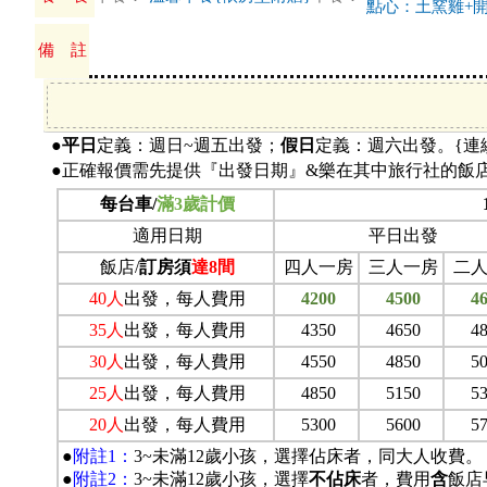
點心：土窯雞+開
備 註
●
平日
定義：週日~週五出發；
假日
定義：週六出發。{連
●正確報價需先提供『出發日期』&樂在其中旅行社的飯
每台車/
滿3歲計價
適用日期
平日出發
飯店/
訂房須
達8間
四人一房
三人一房
二
40
人
出發，
每人費用
4200
4500
4
35
人
出發，
每人費用
4350
4650
4
30
人
出發，
每人費用
4550
4850
5
25
人
出發，
每人費用
4850
5150
5
20
人
出發，
每人費用
5300
5600
5
●
附註1：
3~
未滿12歲小孩，選擇佔床者，同大人收費。
●
附註2：
3~
未滿12歲小孩，選擇
不佔床
者，費用
含
飯店