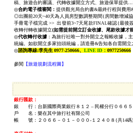
稿、旅遊合約審議、代轉收據開立方式、旅遊保單提供…
◎
合約電子檔審閱：
提供觀光局合約書&最終行程與費用
◎出團前20天~40天為人員房型數調整期間{房間數增減協
手冊電子檔完成 >> 出發前3~7天尾款FINAL確認{最後簽
收轉付轉收據開立
{如需提前開立訂金收據、尾款收據才
◎
代收轉付收據
：為旅行社唯一對外開立之報帳收據，主
統編。如欲開立多家抬頭統編，請造冊&告知各自需開立之金額
◎
諮詢專線:李先生 0977-250666、
LINE ID
：
0977250666
參閱
【旅遊規劃流程圖】
銀行匯款：
銀 行：台新國際商業銀行８１２ – 民權分行０６６５
戶 名：
樂在其中旅行社有限公司
帳 號：
２０６６－０１－０００-１２４０８{共14碼