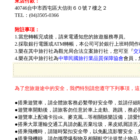
來店付款：
40746台中市西屯區大信街
６０號７樓之２
TEL：(04)3505-0366
附註事項：
1.當您轉帳完成後，請來電通知您的旅遊服務專員。
2.採取銀行電匯或ATM轉帳，本公司可於銀行上班時間
3.樂在其中旅行社為觀光局合法立案旅行社，您可至『
交
4.樂在其中旅行社為
中華民國旅行業品質保障協會
會員，
為了您旅遊途中的安全，我們特別請您遵守下列事項，這
●搭乘遊覽車，請全體旅客務必繫帶好安全帶，並請仔細聆
●遊覽車開動後，請旅客勿任意於車上走動、跑跳，務必
●遊覽車上配備卡拉ok、麥克風…等相關娛樂設備，請
●搭乘大眾運輸交通工具請勿亂丟棄垃圾，果皮紙屑請丟
●搭乘飛機時，請隨時緊扣安全帶，以免亂流影響安全，
●搭乘飛機時，請勿攜帶爆裂物及相關航空法規禁止物品