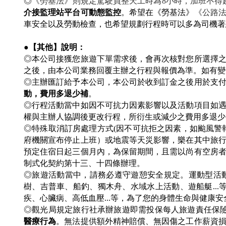
◎
《勞基法》則規定駕駛員整天工時為8小時，加班不得超
介接監理站平台可動態監控
。希望在《勞基法》
《公路
車安全以及勞動檢查，也希望規劃行程時可以多為司機著
●【其他】說明：
◎本公司接獲您旅遊下單需求後，會再次核對您所選擇
之後，由本公司業務回覆主辦之行程與報價為準。如有
◎主辦匯訂給予本公司，本公司於收到訂金之後用於支
動，費用多退少補
。
◎行程活動當中如因不可抗力因素影響以及活動項目如
權與主辦人協調後更改行程，所衍生或減少之費用多退
◎
特殊取消訂房處理方式(因不可抗拒之因素，如颱風警
府機關宣布停止上班）或地震等天災影響，樂在其中旅
預定住宿日起三個月內，為保留期間，且需以尚有空房
制式化契約第十三、十四條辦理。
◎旅遊活動當中，請務必遵守遊憩安全規定。運動型活動
樹、吉普車、船釣、獨木舟、水域水上活動、遊船艇..
疾、心臟病、高低血壓...等，為了您的身體生命與健康
◎觀光局規定旅行社承辦旅遊即需投保每人旅遊責任保
醫療行為
。無法提供額外精神賠償、無因傷之工作薪資