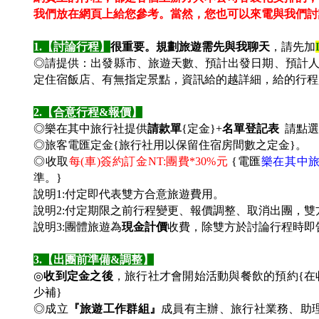
我們放在網頁上給您參考。
當然，您也可以來電與我們討
1.
【討論行程】
很重要。規劃旅遊需先與我聊天
，請先加
◎請提供：出發縣市、旅遊天數、預計出發日期、預計
定住宿飯店、有無指定景點，資訊給的越詳細，給的行程
2.
【合意行程&報價】
◎樂在其中旅行社提供
請款單
{定金}+
名單登記表
請點選
◎旅客電匯定金{旅行社用以保留住宿房間數之定金}。
◎收取
每(車)簽約訂金NT:團費*30%元
{電匯
樂在其中
準。
}
說明1:付定即代表雙方合意旅遊費用。
說明2:付定期限之前行程變更、報價調整、取消出團，
說明3:團體旅遊為
現金計價
收費，除雙方於討論行程時即
3.
【出團前準備&調整】
◎
收到定金之後
，旅行社才會開始活動與餐飲的預約{
少補}
◎成立
『旅遊工作群組』
成員有主辦、旅行社業務、助