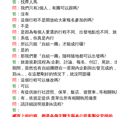
答：
找齊人馬
問：
我們只有2個人，有團可以跟嗎?
答：
沒有
問：
這個行程不是開放給大家報名參加的嗎?
答：
不是
問：
是因為每個人要選的行程不同、出發地點也不同、旅
答：
系低，你真是內行
問：
所以只能『自組一團』才能成行囉?
答：
是的
問：
那我們要『自組一團』隨時隨地都可以出發嗎?
答：
旅遊規劃流程為:企劃、討論、報名、付訂、尾款、
期間，當然也有自組團體在一星期內企劃與出發完成的，這
寫ok...，在這麼剛好的情況下，就沒問題囉
問：
這個行程可以修改嗎?
答：
可以
問：
有提供旅行社證照、保單、飯店、遊覽車...等相關執
答：
有，依規定提供 貴單位所有相關執照備查
問：
請詳細說明規劃&流程?
答：
網頁上的行程，都是各個主辦方與本公司客製化安排的，