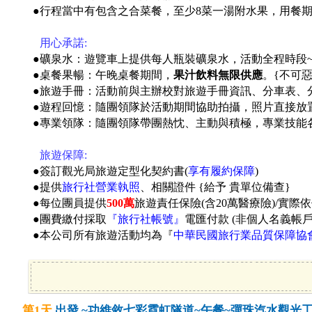
●
行程當中有包含之合菜餐，至少8菜一湯附水果，用餐
●
用心承諾:
●礦泉水：遊覽車上提供每人瓶裝礦泉水，活動全程時段
●桌餐果暢：午晚桌餐期間，
果汁飲料無限供應
。
{不可
●旅遊手冊：活動前與主辦校對旅遊手冊資訊、分車表、分房
●遊程回憶：隨團領隊於活動期間協助拍攝，照片直接放
●專業領隊：隨團領隊帶團熱忱、主動與積極，專業技能
●
旅遊保障:
●簽訂觀光局旅遊定型化契約書(
享有履約保障
)
●提供
旅行社營業執照
、相關證件 {給予 貴單位備查}
●每位團員提供
500萬
旅遊責任保險(含20萬醫療險)/實際
●團費繳付採取
『旅行社帳號』
電匯付款 (非個人名義帳
●本公司所有旅遊活動均為『
中華民國旅行業品質保障協
第1天
出發 ~功維敘七彩霓虹隧道~午餐~彈珠汽水觀光工廠{