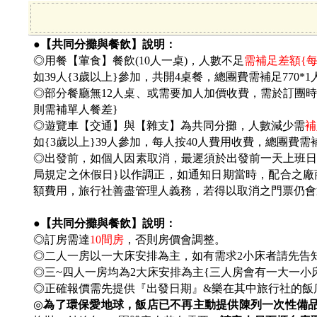
●【共同分攤與餐飲】說明：
◎用餐【葷食】餐飲(10人一桌)，人數不足
需補足差額{每
如39人{3歲以上}參加，共開4桌餐，總團費需補足770*1
◎部分餐廳無12人桌、或需要加人加價收費，需於訂團時討
則需補單人餐差}
◎遊覽車【交通】與【雜支】為共同分攤，人數減少需
補
如{3歲以上}39人參加，每人按40人費用收費，總團費需補
◎出發前，如個人因素取消，最遲須於出發前一天上班日之上班時
局規定之休假日}以作調正，如通知日期當時，配合之廠
額費用，旅行社善盡管理人義務，若得以取消之門票仍會
●【共同分攤與餐飲】說明：
◎訂房需達
10
間房
，否則房價會調整。
◎二人一房以一大床安排為主，如有需求2小床者請先告
◎三~四人一房均為2大床安排為主{三人房會有一大一小
◎正確報價需先提供『出發日期』&樂在其中旅行社的飯
◎
為了環保愛地球，飯店已不再主動提供陳列一次性備