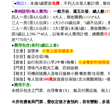
●
附註3：
未滿3歲嬰孩
免費
，不列入出發人數計價，樂
●
舉例說明{每人費用}：
一般月份、週五出發、總人數
29
四人一房{需4人佔床}：4大人，應收團費(
4200
)*4
人
三人一房{需3人佔床}：2大2小{8歲佔床、5歲不佔床}，
二人一房{需2人佔床}：2大1嬰孩{未滿3歲}，應收團費(
4
因3歲以上296-7*40人，以每車40人費用計價，總團費
再
差*770元*人
●
費用包含{表列3歲以上者}:
【交通】遊覽車
※車上提供礦泉水
【住宿】飯店住宿1晚
【膳食】如行程所示{1早2中餐1晚餐}
※桌餐飲料無限提
【門票】彈珠汽水觀光工廠、匠師故鄉
【雜支】司機與隨團人員每日服務小費/餐飲費/住宿費、
【保險】每人投保
500
萬
旅遊責任保險{含20萬醫療險} 
●
費用不含:
未標示包含之門票、自理餐食{X}、飯店付費設施、個人
※所有膳食與門票，需收定後才會預約，若有變動，多退